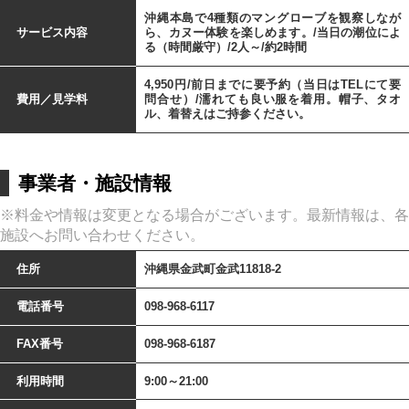
沖縄本島で4種類のマングローブを観察しなが
サービス内容
ら、カヌー体験を楽しめます。/当日の潮位によ
る（時間厳守）/2人～/約2時間
4,950円/前日までに要予約（当日はTELにて要
費用／見学料
問合せ）/濡れても良い服を着用。帽子、タオ
ル、着替えはご持参ください。
事業者・施設情報
※料金や情報は変更となる場合がございます。最新情報は、各
施設へお問い合わせください。
住所
沖縄県金武町金武11818-2
電話番号
098-968-6117
FAX番号
098-968-6187
利用時間
9:00～21:00