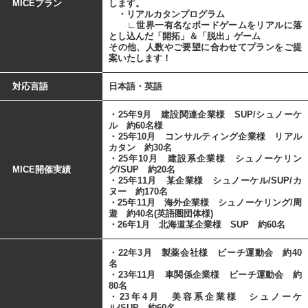
MICEプラン
します。
・リアルカタンプログラム
∟世界一有名なボードゲームをリアルに落
とし込んだ「開拓」＆「脱出」ゲーム
その他、人数やご要望に合わせてプランをご提
案いたします！
対応言語
日本語・英語
・25年9月 建設関連企業様 SUP/シュノーケ
ル 約60名様
・25年10月 コンサルティング企業様 リアル
カタン 約30名
・25年10月 建設系企業様 シュノーケリン
MICE開催実績
グ/SUP 約20名
・25年11月 某企業様 シュノーケル/SUP/カ
ヌー 約170名
・25年11月 海外企業様 シュノーケリング/周
遊 約40名(英語圏団体様)
・26年1月 北海道某企業様 SUP 約60名
・22年3月 製薬会社様 ビーチ運動会 約40
名
・23年11月 車関係企業様 ビーチ運動会 約
80名
・23年4月 美容系企業様 シュノーケ
ル/SUP 約60名