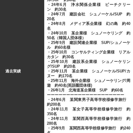
・24年6月 浄水関係企業様 ビーチクリー
ン 約30名
・24年7月 建設会社 シュノーケル/SUP 約
20名
・24年8月 メディア系企業様 幻の島 約40
名
・24年10月 某企業様 シュノーケリング 約
50名（韓国人団体様）
・25年9月 建設関連企業様 SUP/シュノーケ
ル 約60名様
・25年10月 コンサルティング企業様 リアル
カタン 約30名
・25年10月 建設系企業様 シュノーケリン
グ/SUP 約20名
過去実績
・25年11月 某企業様 シュノーケル/SUP/カ
ヌー 約170名
・25年11月 海外企業様 シュノーケリング/周
遊 約40名(英語圏団体様)
・26年1月 北海道某企業様 SUP 約60名
ーーーーーーーーーーーーーーーーーーーー
・24年6月 某関東男子高等学校様修学旅行
約200名
・24年11月 某女子高等学校様修学旅行 約
350名
・24年11月 某関西高等学校様修学旅行 約
280名
・25年9月 某関西高等学校様修学旅行 約240
名