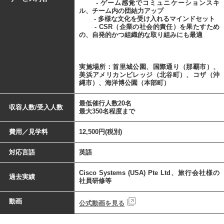
- ゲーム感覚でコミュニケーションスキ
ル、チーム内の団結力アップ
- 多様な文化を受け入れるマインドセット
- CSR（企業の社会的責任）を果たすため
の、自発的かつ組織的な取り組みにも最適
実施場所：首里城公園、国際通り（那覇市）、
美浜アメリカンビレッジ（北谷町）、コザ（沖
縄市）、海洋博公園（本部町）
最低催行人数20名
収容人数/受入人数
最大350名程度まで
費用／見学料
12,500円(税別)
対応言語
英語
Cisco Systems (USA) Pte Ltd、旅行会社様の
過去実績
社員研修等
動画
公式動画を見る