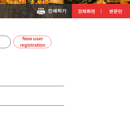
인쇄하기
전체화면
본문만
New user
registration