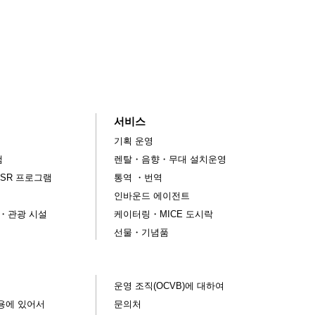
서비스
기획 운영
램
렌탈・음향・무대 설치운영
SR 프로그램
통역 ・번역
인바운드 에이전트
E・관광 시설
케이터링・MICE 도시락
선물・기념품
운영 조직(OCVB)에 대하여
용에 있어서
문의처