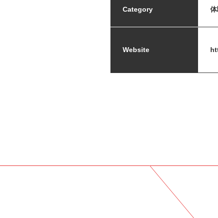
Category
体
Website
ht