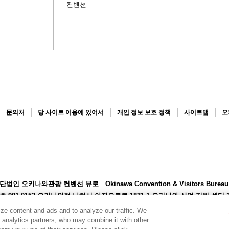
컨벤션
문의처
당 사이트 이용에 있어서
개인 정보 보호 정책
사이트맵
오
단법인 오키나와관광 컨벤션 뷰로
Okinawa Convention & Visitors Bur
 901-0152 오키나와현 나하시 아자오로쿠 1831-1 오키나와 산업 지원 센터
98-859-6123(대표) FAX 098-859-6221/098-859-6222
ze content and ads and to analyze our traffic. We
–2026 Okinawa Convention & Visitors Bureau
d analytics partners, who may combine it with other