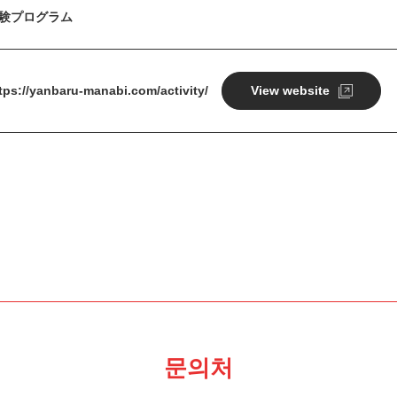
験プログラム
tps://yanbaru-manabi.com/activity/
View website
문의처