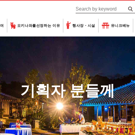
하여
오키나와를
선정하는 이유
행사장・시설
유니크베뉴
기획자 분들께