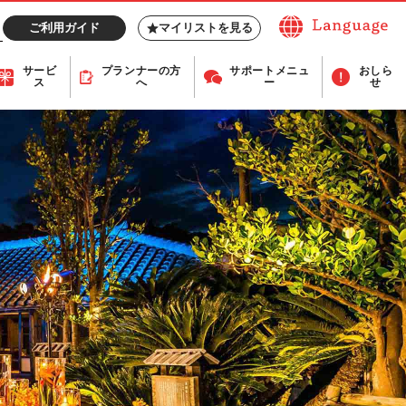
ご利用ガイド
マイリストを見る
サービ
プランナー
の方
サポート
メニュ
おしら
ス
へ
ー
せ