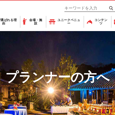
が
選ばれる理
会場・施
ユニーク
ベニュ
コンテン
由
設
ー
ツ
プランナーの方へ